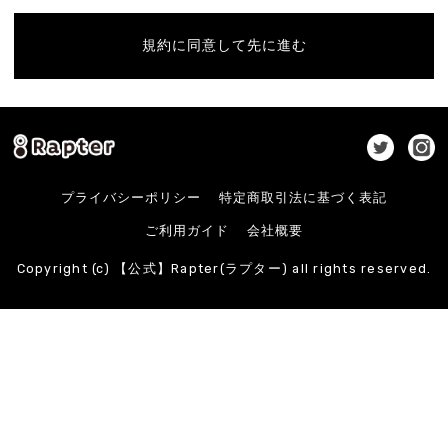
記す全ての条件に合意したものとみなします。なお、本規約
の内容と、前２項のルールその他の本規約外における本サー
規約に同意して先に進む
ビスの説明等とが異なる場合は、本規約の規定が優先して適
用されるものとします。
第2条（定義）
本規約において使用する以下の用語は、各々以下に定める意
味を有するものとします。
(1) 「サービス利用契約」とは、本規約を契約条件として当社
プライバシーポリシー
特定商取引法に基づく表記
とお客様の間で締結される、本サービスの利用契約を意味し
ご利用ガイド
会社概要
ます。
(2) 「知的財産権」とは、著作権、特許権、実用新案権、意匠
Copyright (c) 【公式】Rapter(ラプター) all rights reserved.
権、商標権その他の知的財産権（それらの権利を取得し、ま
たはそれらの権利につき登録等を出願する権利を含みま
す。）を意味します。
第3条（会員）
(1) 当社の通信販売を利用するためには、お名前、ご住所、電
話番号、生年月日その他当社の定める情報を当社に提供し、
会員登録する必要があります。